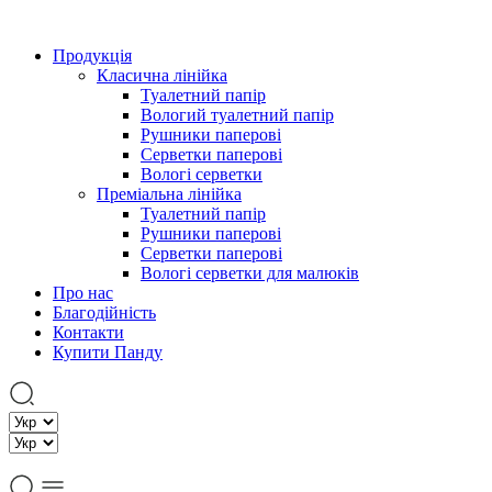
Продукція
Класична лінійка
Туалетний папір
Вологий туалетний папір
Рушники паперові
Серветки паперові
Вологі серветки
Преміальна лінійка
Туалетний папір
Рушники паперові
Cерветки паперові
Вологі серветки для малюків
Про нас
Благодійність
Контакти
Купити Панду