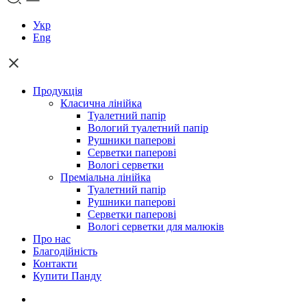
Укр
Eng
Продукція
Класична лінійка
Туалетний папір
Вологий туалетний папір
Рушники паперові
Серветки паперові
Вологі серветки
Преміальна лінійка
Туалетний папір
Рушники паперові
Cерветки паперові
Вологі серветки для малюків
Про нас
Благодійність
Контакти
Купити Панду