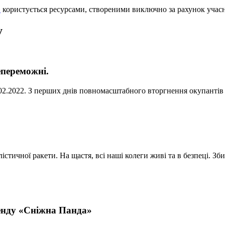
»
користується ресурсами, створеними виключно за рахунок учас
у
епереможні.
 24.02.2022. З перших днів повномасштабного вторгнення окупанті
стичної ракети. На щастя, всі наші колеги живі та в безпеці. З
енду «Сніжна Панда»