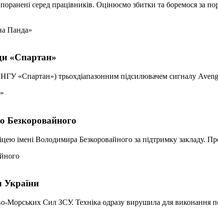
поранені серед працівників. Оцінюємо збитки та боремося за по
ди «Спартан»
я НГУ «Спартан») трьохдіапазонним підсилювачем сигналу Avenge
ею Безкоровайного
ліцею імені Володимира Безкоровайного за підтримку закладу. 
л України
ково-Морських Сил ЗСУ. Техніка одразу вирушила для виконання п