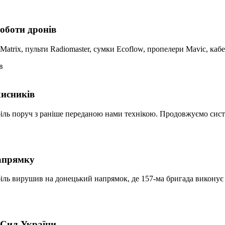
оботи дронів
trix, пульти Radiomaster, сумки Ecoflow, пропелери Mavic, кабел
хисників
біль поруч з раніше переданою нами технікою. Продовжуємо сист
напрямку
іль вирушив на донецький напрямок, де 157-ма бригада виконує б
 Сил України