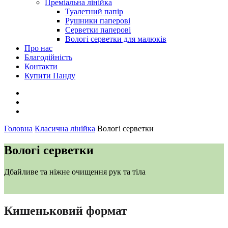
Преміальна лінійка
Туалетний папір
Рушники паперові
Cерветки паперові
Вологі серветки для малюків
Про нас
Благодійність
Контакти
Купити Панду
Головна
Класична лінійка
Вологі серветки
Вологі серветки
Дбайливе та ніжне очищення рук та тіла
Кишеньковий формат