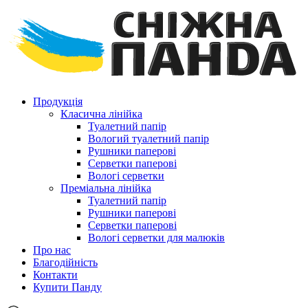
Продукція
Класична лінійка
Туалетний папір
Вологий туалетний папір
Рушники паперові
Серветки паперові
Вологі серветки
Преміальна лінійка
Туалетний папір
Рушники паперові
Cерветки паперові
Вологі серветки для малюків
Про нас
Благодійність
Контакти
Купити Панду