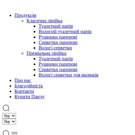
Продукція
Класична лінійка
Туалетний папір
Вологий туалетний папір
Рушники паперові
Серветки паперові
Вологі серветки
Преміальна лінійка
Туалетний папір
Рушники паперові
Cерветки паперові
Вологі серветки для малюків
Про нас
Благодійність
Контакти
Купити Панду