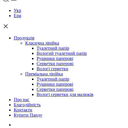
Укр
Eng
Продукція
Класична лінійка
Туалетний папір
Вологий туалетний папір
Рушники паперові
Серветки паперові
Вологі серветки
Преміальна лінійка
Туалетний папір
Рушники паперові
Cерветки паперові
Вологі серветки для малюків
Про нас
Благодійність
Контакти
Купити Панду