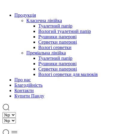
Продукція
Класична лінійка
Туалетний папір
Вологий туалетний папір
Рушники паперові
Серветки паперові
Вологі серветки
Преміальна лінійка
Туалетний папір
Рушники паперові
Cерветки паперові
Вологі серветки для малюків
Про нас
Благодійність
Контакти
Купити Панду