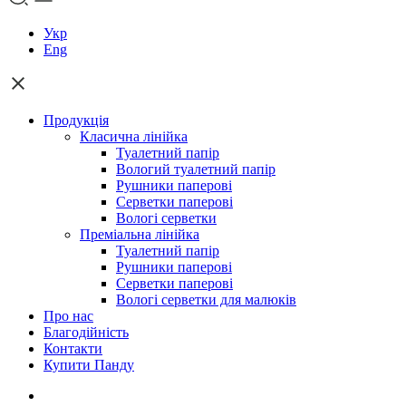
Укр
Eng
Продукція
Класична лінійка
Туалетний папір
Вологий туалетний папір
Рушники паперові
Серветки паперові
Вологі серветки
Преміальна лінійка
Туалетний папір
Рушники паперові
Cерветки паперові
Вологі серветки для малюків
Про нас
Благодійність
Контакти
Купити Панду